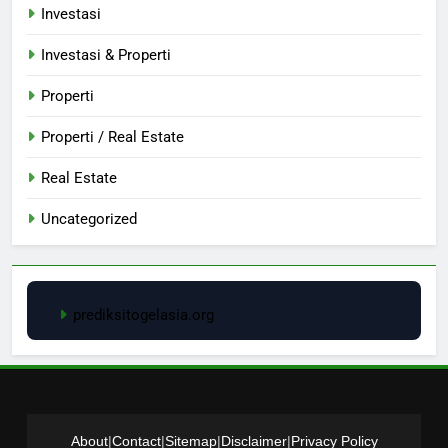
Investasi
Investasi & Properti
Properti
Properti / Real Estate
Real Estate
Uncategorized
prediksitogelasia.org
About
|
Contact
|
Sitemap
|
Disclaimer
|
Privacy Policy