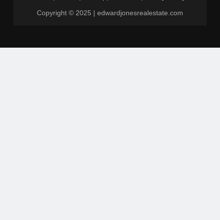
Copyright © 2025 | edwardjonesrealestate.com