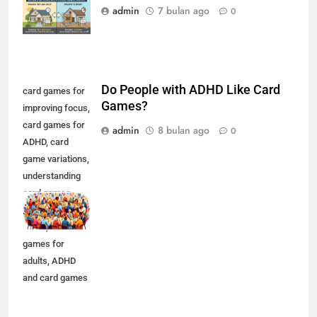
properti
admin
7 bulan ago
0
Do People with ADHD Like Card
card games for
Games?
improving focus,
card games for
admin
8 bulan ago
0
ADHD, card
game variations,
understanding
card games,
games for
ADHD, focus
games for
adults, ADHD
and card games