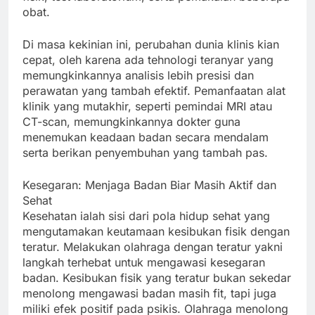
obat.
Di masa kekinian ini, perubahan dunia klinis kian
cepat, oleh karena ada tehnologi teranyar yang
memungkinkannya analisis lebih presisi dan
perawatan yang tambah efektif. Pemanfaatan alat
klinik yang mutakhir, seperti pemindai MRI atau
CT-scan, memungkinkannya dokter guna
menemukan keadaan badan secara mendalam
serta berikan penyembuhan yang tambah pas.
Kesegaran: Menjaga Badan Biar Masih Aktif dan
Sehat
Kesehatan ialah sisi dari pola hidup sehat yang
mengutamakan keutamaan kesibukan fisik dengan
teratur. Melakukan olahraga dengan teratur yakni
langkah terhebat untuk mengawasi kesegaran
badan. Kesibukan fisik yang teratur bukan sekedar
menolong mengawasi badan masih fit, tapi juga
miliki efek positif pada psikis. Olahraga menolong