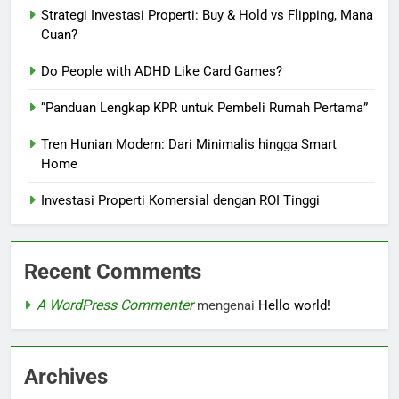
Strategi Investasi Properti: Buy & Hold vs Flipping, Mana
Cuan?
Do People with ADHD Like Card Games?
“Panduan Lengkap KPR untuk Pembeli Rumah Pertama”
Tren Hunian Modern: Dari Minimalis hingga Smart
Home
Investasi Properti Komersial dengan ROI Tinggi
Recent Comments
A WordPress Commenter
mengenai
Hello world!
Archives