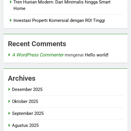
Tren Hunian Modern: Dari Minimalis hingga Smart
Home
Investasi Properti Komersial dengan ROI Tinggi
Recent Comments
A WordPress Commenter
mengenai
Hello world!
Archives
Desember 2025
Oktober 2025
September 2025
Agustus 2025