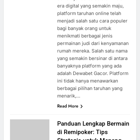
era digital yang semakin maju,
platform taruhan online telah
menjadi salah satu cara populer
bagi banyak orang untuk
menikmati berbagai jenis
permainan judi dari kenyamanan
rumah mereka. Salah satu nama
yang semakin bersinar di antara
banyaknya platform yang ada
adalah Dewabet Gacor. Platform
ini tidak hanya menawarkan
berbagai pilihan taruhan yang
menarik,…
Read More
Panduan Lengkap Bermain
di Remipoker: Tips