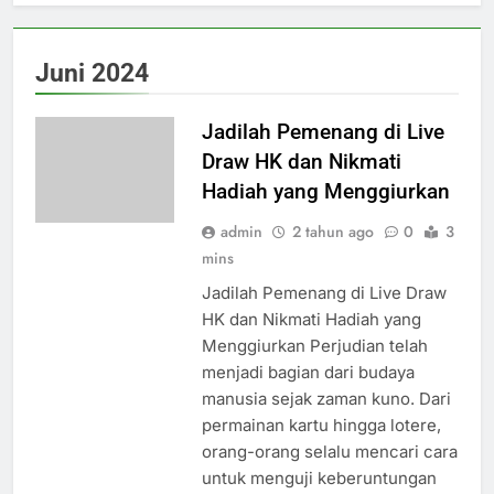
Juni 2024
Jadilah Pemenang di Live
Draw HK dan Nikmati
Hadiah yang Menggiurkan
admin
2 tahun ago
0
3
mins
Jadilah Pemenang di Live Draw
HK dan Nikmati Hadiah yang
Menggiurkan Perjudian telah
menjadi bagian dari budaya
manusia sejak zaman kuno. Dari
permainan kartu hingga lotere,
orang-orang selalu mencari cara
untuk menguji keberuntungan