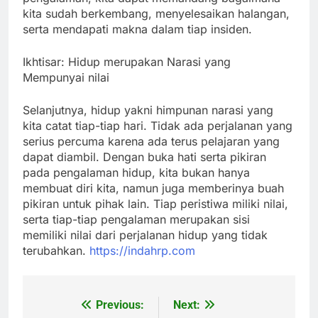
kita sudah berkembang, menyelesaikan halangan,
serta mendapati makna dalam tiap insiden.
Ikhtisar: Hidup merupakan Narasi yang
Mempunyai nilai
Selanjutnya, hidup yakni himpunan narasi yang
kita catat tiap-tiap hari. Tidak ada perjalanan yang
serius percuma karena ada terus pelajaran yang
dapat diambil. Dengan buka hati serta pikiran
pada pengalaman hidup, kita bukan hanya
membuat diri kita, namun juga memberinya buah
pikiran untuk pihak lain. Tiap peristiwa miliki nilai,
serta tiap-tiap pengalaman merupakan sisi
memiliki nilai dari perjalanan hidup yang tidak
terubahkan.
https://indahrp.com
Previous:
Next:
Navigasi