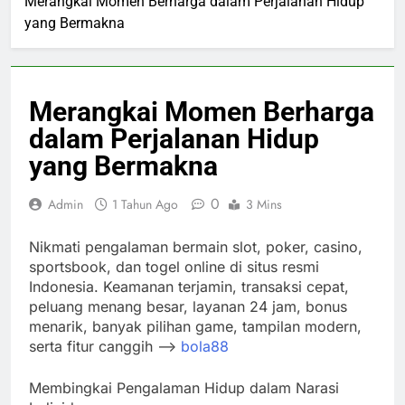
Merangkai Momen Berharga dalam Perjalanan Hidup
yang Bermakna
Merangkai Momen Berharga
dalam Perjalanan Hidup
yang Bermakna
0
Admin
1 Tahun Ago
3 Mins
Nikmati pengalaman bermain slot, poker, casino,
sportsbook, dan togel online di situs resmi
Indonesia. Keamanan terjamin, transaksi cepat,
peluang menang besar, layanan 24 jam, bonus
menarik, banyak pilihan game, tampilan modern,
serta fitur canggih —>
bola88
Membingkai Pengalaman Hidup dalam Narasi