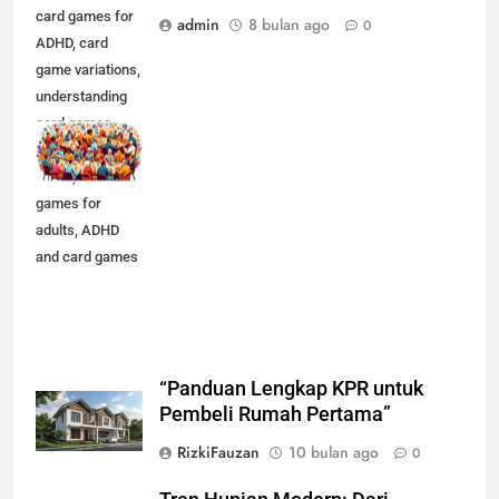
card games for
admin
8 bulan ago
0
ADHD, card
game variations,
understanding
card games,
games for
ADHD, focus
games for
adults, ADHD
and card games
“Panduan Lengkap KPR untuk
Pembeli Rumah Pertama”
RizkiFauzan
10 bulan ago
0