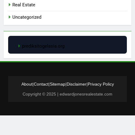
Real Estate
Uncategorized
prediksitogelasia.org
About
|
Contact
|
Sitemap
|
Disclaimer
|
Privacy Policy
Copyright © 2025 | edwardjonesrealestate.com