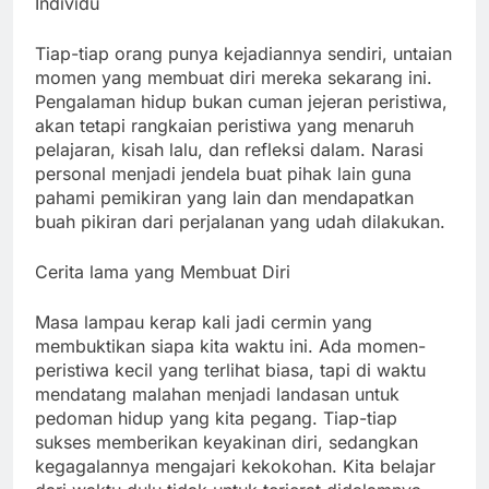
Individu
Tiap-tiap orang punya kejadiannya sendiri, untaian
momen yang membuat diri mereka sekarang ini.
Pengalaman hidup bukan cuman jejeran peristiwa,
akan tetapi rangkaian peristiwa yang menaruh
pelajaran, kisah lalu, dan refleksi dalam. Narasi
personal menjadi jendela buat pihak lain guna
pahami pemikiran yang lain dan mendapatkan
buah pikiran dari perjalanan yang udah dilakukan.
Cerita lama yang Membuat Diri
Masa lampau kerap kali jadi cermin yang
membuktikan siapa kita waktu ini. Ada momen-
peristiwa kecil yang terlihat biasa, tapi di waktu
mendatang malahan menjadi landasan untuk
pedoman hidup yang kita pegang. Tiap-tiap
sukses memberikan keyakinan diri, sedangkan
kegagalannya mengajari kekokohan. Kita belajar