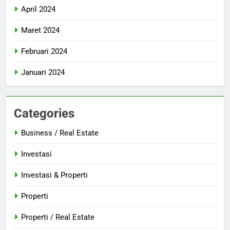
April 2024
Maret 2024
Februari 2024
Januari 2024
Categories
Business / Real Estate
Investasi
Investasi & Properti
Properti
Properti / Real Estate