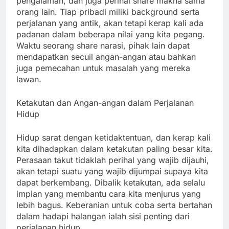
pengalaman, dan juga perihal share makna sama
orang lain. Tiap pribadi miliki background serta
perjalanan yang antik, akan tetapi kerap kali ada
padanan dalam beberapa nilai yang kita pegang.
Waktu seorang share narasi, pihak lain dapat
mendapatkan secuil angan-angan atau bahkan
juga pemecahan untuk masalah yang mereka
lawan.
Ketakutan dan Angan-angan dalam Perjalanan
Hidup
Hidup sarat dengan ketidaktentuan, dan kerap kali
kita dihadapkan dalam ketakutan paling besar kita.
Perasaan takut tidaklah perihal yang wajib dijauhi,
akan tetapi suatu yang wajib dijumpai supaya kita
dapat berkembang. Dibalik ketakutan, ada selalu
impian yang membantu cara kita menjurus yang
lebih bagus. Keberanian untuk coba serta bertahan
dalam hadapi halangan ialah sisi penting dari
perjalanan hidup.