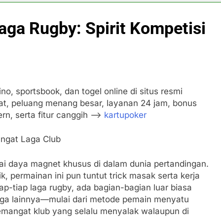
aga Rugby: Spirit Kompetisi
o, sportsbook, dan togel online di situs resmi
pat, peluang menang besar, layanan 24 jam, bonus
rn, serta fitur canggih —>
kartupoker
ngat Laga Club
ai daya magnet khusus di dalam dunia pertandingan.
permainan ini pun tuntut trick masak serta kerja
-tiap laga rugby, ada bagian-bagian luar biasa
ga lainnya—mulai dari metode pemain menyatu
emangat klub yang selalu menyalak walaupun di