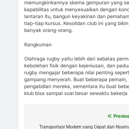
memungkinkannya skema gempuran yang semak
kapabilitas untuk menyesuaikan dengan kondi
lantaran itu, bangun keyakinan dan pemaham
tiap-tiap kursus. Kesolidan club ini yang bik
banyak orang-orang.
Rangkuman
Olahraga rugby yaitu lebih dari sebatas perm
kebolehan fisik dengan kejeniusan, dan pad
rugby mengajar beberapa nilai penting sepert
gampang menyerah. Buat beberapa pemain, 
pengabdian mereka, sementara itu buat beber
klub bisa sampai soal besar sewaktu beker
Previou
Navigasi
pos
Transportasi Modern yang Cepat dan Nyam