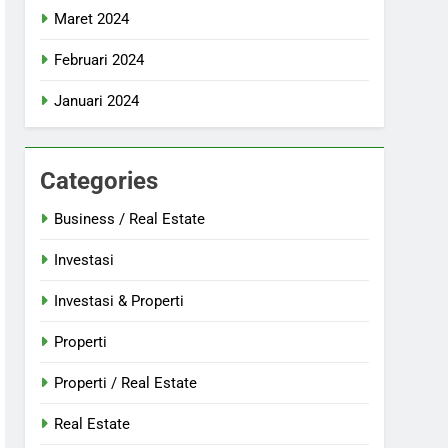
Maret 2024
Februari 2024
Januari 2024
Categories
Business / Real Estate
Investasi
Investasi & Properti
Properti
Properti / Real Estate
Real Estate