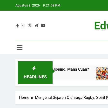
Skip
Agustus 8, 2026
9:21:09 PM
to
content
Ed
roperti: Buy & Hold vs Flipping, Mana Cuan?
D
8 
HEADLINES
Home
Mengenal Sejarah Olahraga Rugby: Spirit