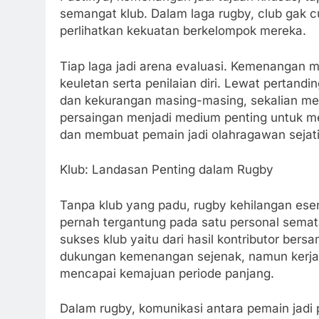
semangat klub. Dalam laga rugby, club gak 
perlihatkan kekuatan berkelompok mereka.
Tiap laga jadi arena evaluasi. Kemenangan
keuletan serta penilaian diri. Lewat pertandi
dan kekurangan masing-masing, sekalian mem
persaingan menjadi medium penting untuk 
dan membuat pemain jadi olahragawan sejati
Klub: Landasan Penting dalam Rugby
Tanpa klub yang padu, rugby kehilangan ese
pernah tergantung pada satu personal semata
sukses klub yaitu dari hasil kontributor ber
dukungan kemenangan sejenak, namun kerja 
mencapai kemajuan periode panjang.
Dalam rugby, komunikasi antara pemain jadi 