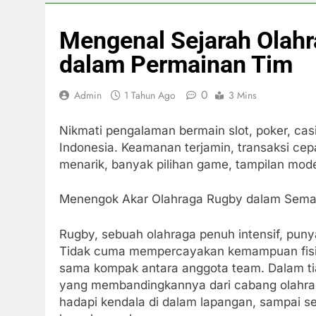
Mengenal Sejarah Olahr
dalam Permainan Tim
0
Admin
1 Tahun Ago
3 Mins
Nikmati pengalaman bermain slot, poker, casin
Indonesia. Keamanan terjamin, transaksi ce
menarik, banyak pilihan game, tampilan mode
Menengok Akar Olahraga Rugby dalam Sema
Rugby, sebuah olahraga penuh intensif, puny
Tidak cuma mempercayakan kemampuan fisik, 
sama kompak antara anggota team. Dalam tiap
yang membandingkannya dari cabang olahra
hadapi kendala di dalam lapangan, sampai s