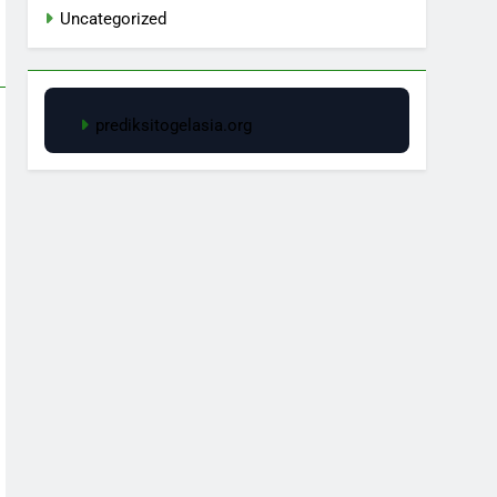
Uncategorized
prediksitogelasia.org