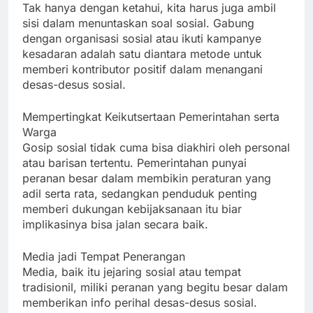
Tak hanya dengan ketahui, kita harus juga ambil
sisi dalam menuntaskan soal sosial. Gabung
dengan organisasi sosial atau ikuti kampanye
kesadaran adalah satu diantara metode untuk
memberi kontributor positif dalam menangani
desas-desus sosial.
Mempertingkat Keikutsertaan Pemerintahan serta
Warga
Gosip sosial tidak cuma bisa diakhiri oleh personal
atau barisan tertentu. Pemerintahan punyai
peranan besar dalam membikin peraturan yang
adil serta rata, sedangkan penduduk penting
memberi dukungan kebijaksanaan itu biar
implikasinya bisa jalan secara baik.
Media jadi Tempat Penerangan
Media, baik itu jejaring sosial atau tempat
tradisionil, miliki peranan yang begitu besar dalam
memberikan info perihal desas-desus sosial.