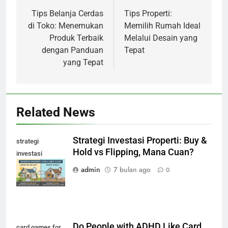
pos
Tips Belanja Cerdas
Tips Properti:
di Toko: Menemukan
Memilih Rumah Ideal
Produk Terbaik
Melalui Desain yang
dengan Panduan
Tepat
yang Tepat
Related News
Strategi Investasi Properti: Buy &
strategi
Hold vs Flipping, Mana Cuan?
investasi
properti
admin
7 bulan ago
0
Do People with ADHD Like Card
card games for