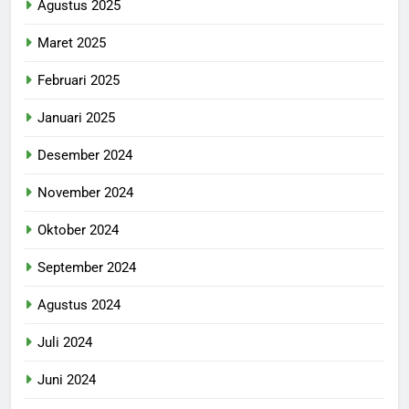
Agustus 2025
Maret 2025
Februari 2025
Januari 2025
Desember 2024
November 2024
Oktober 2024
September 2024
Agustus 2024
Juli 2024
Juni 2024