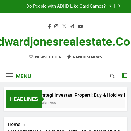
Skip
Do People with ADHD Like Card Games?
to
content
“Panduan Lengkap KPR untuk Pembeli Rumah
Pertama”
Tren Hunian Modern: Dari Minimalis hingga Smart
Home
dwardjonesrealestate.c
Strategi Investasi Properti: Buy & Hold vs Flipping,
Mana Cuan?
NEWSLETTER
RANDOM NEWS
Do People with ADHD Like Card Games?
“Panduan Lengkap KPR untuk Pembeli Rumah
Pertama”
MENU
Tren Hunian Modern: Dari Minimalis hingga Smart
Home
Strategi Investasi Properti: Buy & Hold vs Flip
HEADLINES
7 Bulan Ago
Home