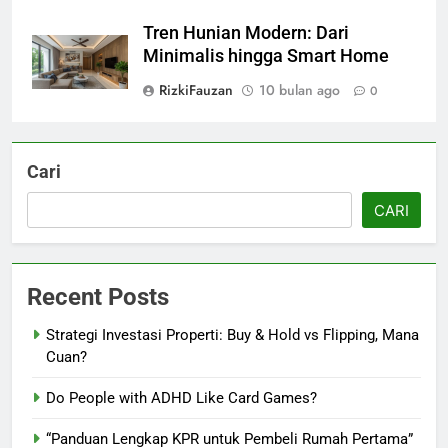
Tren Hunian Modern: Dari
Minimalis hingga Smart Home
RizkiFauzan
10 bulan ago
0
Cari
CARI
Recent Posts
Strategi Investasi Properti: Buy & Hold vs Flipping, Mana
Cuan?
Do People with ADHD Like Card Games?
“Panduan Lengkap KPR untuk Pembeli Rumah Pertama”