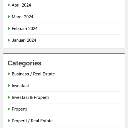
April 2024
Maret 2024
Februari 2024
Januari 2024
Categories
Business / Real Estate
Investasi
Investasi & Properti
Properti
Properti / Real Estate