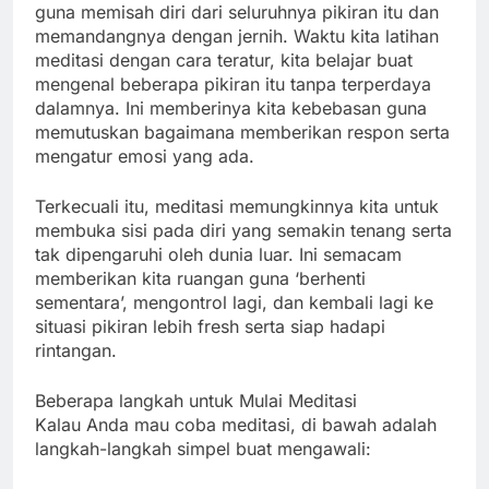
guna memisah diri dari seluruhnya pikiran itu dan
memandangnya dengan jernih. Waktu kita latihan
meditasi dengan cara teratur, kita belajar buat
mengenal beberapa pikiran itu tanpa terperdaya
dalamnya. Ini memberinya kita kebebasan guna
memutuskan bagaimana memberikan respon serta
mengatur emosi yang ada.
Terkecuali itu, meditasi memungkinnya kita untuk
membuka sisi pada diri yang semakin tenang serta
tak dipengaruhi oleh dunia luar. Ini semacam
memberikan kita ruangan guna ‘berhenti
sementara’, mengontrol lagi, dan kembali lagi ke
situasi pikiran lebih fresh serta siap hadapi
rintangan.
Beberapa langkah untuk Mulai Meditasi
Kalau Anda mau coba meditasi, di bawah adalah
langkah-langkah simpel buat mengawali: