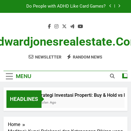
Skip
Do People with ADHD Like Card Games?
to
content
“Panduan Lengkap KPR untuk Pembeli Rumah
Pertama”
Tren Hunian Modern: Dari Minimalis hingga Smart
Home
dwardjonesrealestate.c
Strategi Investasi Properti: Buy & Hold vs Flipping,
Mana Cuan?
NEWSLETTER
RANDOM NEWS
Do People with ADHD Like Card Games?
“Panduan Lengkap KPR untuk Pembeli Rumah
Pertama”
MENU
Tren Hunian Modern: Dari Minimalis hingga Smart
Home
Strategi Investasi Properti: Buy & Hold vs Flip
HEADLINES
7 Bulan Ago
Home