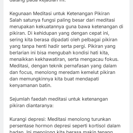
Kegunaan Meditasi untuk Ketenangan Pikiran
Salah satunya fungsi paling besar dari meditasi
merupakan kekuatannya guna bawa ketenangan di
pikiran. Di kehidupan yang dengan cepat ini,
sering kita berasa dipadati oleh pelbagai pikiran
yang tanpa henti hadir serta pergi. Pikiran yang
berlarian ini bisa mengubah kondisi hati kita,
menaikkan kekhawatiran, serta mengacau fokus.
Meditasi, dengan teknik pernafasan yang dalam
dan focus, menolong meredam kemelut pikiran
dan memungkinnya kita buat mendapati
kenyamanan batin.
Sejumlah faedah meditasi untuk ketenangan
pikiran diantaranya:
Kurangi depresi: Meditasi menolong turunkan
persentase hormon depresi seperti kortisol dalam
badan. Ini menolong kita berasa makin tenang