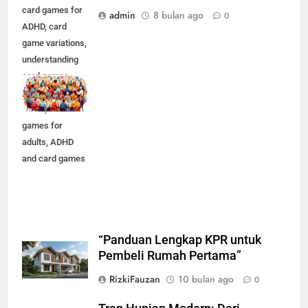
card games for
admin
8 bulan ago
0
ADHD, card
game variations,
understanding
card games,
games for
ADHD, focus
games for
adults, ADHD
and card games
“Panduan Lengkap KPR untuk
Pembeli Rumah Pertama”
RizkiFauzan
10 bulan ago
0