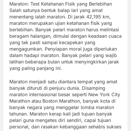
Maraton: Test Ketahanan Fisik yang Berlebihan
Salah satunya bentuk balap lari yang amat
menentang ialah maraton. Di jarak 42,195 km,
maraton merupakan ujian ketahanan fisik yang
berlebihan. Banyak pelari maraton harus melintasi
beragam halangan, dimulai dengan keadaan cuaca
yang tak pasti sampai kecapekan yang
mengagumkan. Penyiapan moral juga diperlukan
dalam hadapi maraton. Banyak pelari yang wajib
latihan beberapa bulan untuk menyingkirkan jarak
yang paling panjang ini.
Maraton menjadi satu diantara tempat yang amat
banyak dituruti di penjuru dunia. Disamping
maraton internasional besar seperti New York City
Marathon atau Boston Marathon, banyak kota di
banyak negara yang menggelar lomba maraton
tahunan. Maraton kerap kali jadi tujuan banyak
pelari guna mengetes diri sendiri, capai tujuan
personal, dan rasakan kebanggaan sehabis sukses