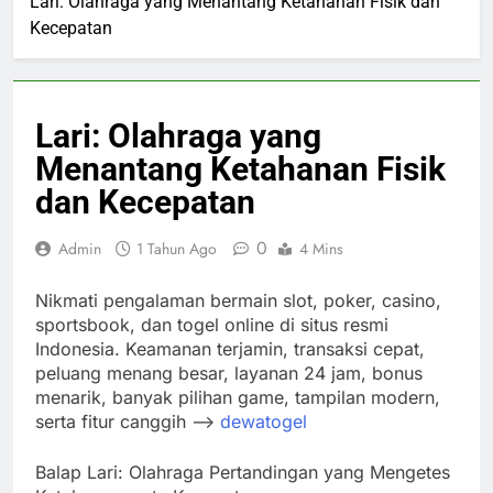
Lari: Olahraga yang Menantang Ketahanan Fisik dan
Kecepatan
Lari: Olahraga yang
Menantang Ketahanan Fisik
dan Kecepatan
0
Admin
1 Tahun Ago
4 Mins
Nikmati pengalaman bermain slot, poker, casino,
sportsbook, dan togel online di situs resmi
Indonesia. Keamanan terjamin, transaksi cepat,
peluang menang besar, layanan 24 jam, bonus
menarik, banyak pilihan game, tampilan modern,
serta fitur canggih —>
dewatogel
Balap Lari: Olahraga Pertandingan yang Mengetes