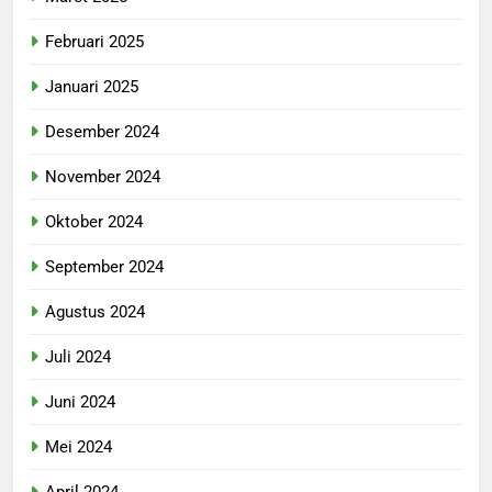
Februari 2025
Januari 2025
Desember 2024
November 2024
Oktober 2024
September 2024
Agustus 2024
Juli 2024
Juni 2024
Mei 2024