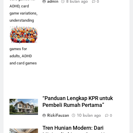
admin
8 bulan ago
0
ADHD, card
game variations,
understanding
card games,
games for
ADHD, focus
games for
adults, ADHD
and card games
“Panduan Lengkap KPR untuk
Pembeli Rumah Pertama”
RizkiFauzan
10 bulan ago
0
Tren Hunian Modern: Dari