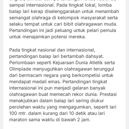
sampai internasional. Pada tingkat lokal, lomba
balap lari kerap diselenggarakan untuk menambah
semangat olahraga di kelompok masyarakat serta
selaku tempat untuk cari bibit olahragawan muda.
Pertandingan ini jadi peluang untuk pelari pemula
untuk menajamkan potensi mereka.
Pada tingkat nasional dan internasional,
pertandingan balap lari bertambah dahsyat.
Perlombaan seperti Kejuaraan Dunia Atletik serta
Olimpiade menyuguhkan olahragawan terunggul
dari bermacam negara yang berkompetisi untuk
mendapat medali emas. Pertandingan tingkat
internasional ini pun menjadi gelaran banyak
olahragawan buat memecah rekor dunia. Prestasi
menakjubkan dalam balap lari sering diukur
perolehan waktu yang mengagumkan, seperti lari
100 mtr. dalam kurang dari 10 detik atau lari
maraton sama waktu di bawah 2 jam.