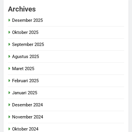
Archives
Desember 2025
Oktober 2025
September 2025
Agustus 2025
Maret 2025
Februari 2025
Januari 2025
Desember 2024
November 2024
Oktober 2024