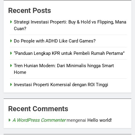
Recent Posts
Strategi Investasi Properti: Buy & Hold vs Flipping, Mana
Cuan?
Do People with ADHD Like Card Games?
“Panduan Lengkap KPR untuk Pembeli Rumah Pertama”
Tren Hunian Modern: Dari Minimalis hingga Smart
Home
Investasi Properti Komersial dengan ROI Tinggi
Recent Comments
A WordPress Commenter
mengenai
Hello world!