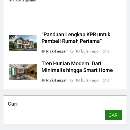
and card games
“Panduan Lengkap KPR untuk
Pembeli Rumah Pertama”
RizkiFauzan
10 bulan ago
0
Tren Hunian Modern: Dari
Minimalis hingga Smart Home
RizkiFauzan
10 bulan ago
0
Cari
CARI