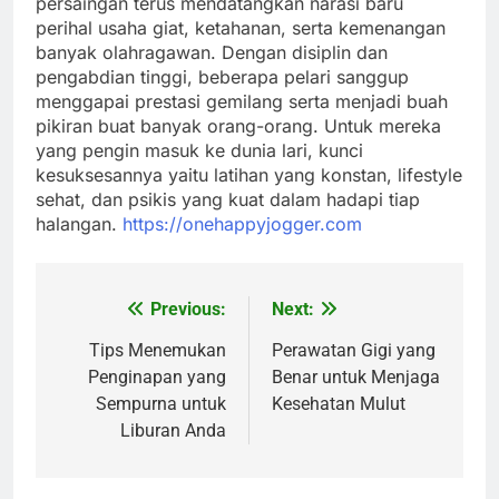
persaingan terus mendatangkan narasi baru
perihal usaha giat, ketahanan, serta kemenangan
banyak olahragawan. Dengan disiplin dan
pengabdian tinggi, beberapa pelari sanggup
menggapai prestasi gemilang serta menjadi buah
pikiran buat banyak orang-orang. Untuk mereka
yang pengin masuk ke dunia lari, kunci
kesuksesannya yaitu latihan yang konstan, lifestyle
sehat, dan psikis yang kuat dalam hadapi tiap
halangan.
https://onehappyjogger.com
Previous:
Next:
Navigasi
pos
Tips Menemukan
Perawatan Gigi yang
Penginapan yang
Benar untuk Menjaga
Sempurna untuk
Kesehatan Mulut
Liburan Anda