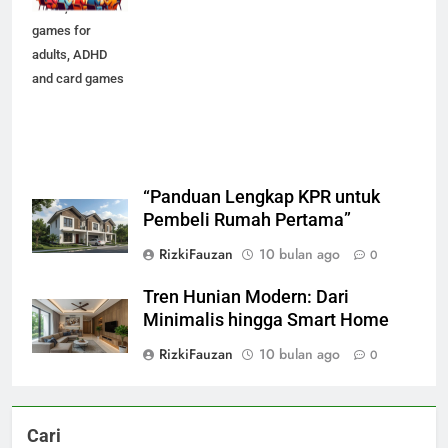
ADHD, focus
games for
adults, ADHD
and card games
“Panduan Lengkap KPR untuk
Pembeli Rumah Pertama”
RizkiFauzan
10 bulan ago
0
Tren Hunian Modern: Dari
Minimalis hingga Smart Home
RizkiFauzan
10 bulan ago
0
Cari