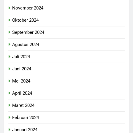
November 2024
Oktober 2024
September 2024
Agustus 2024
Juli 2024
Juni 2024
Mei 2024
April 2024
Maret 2024
Februari 2024
Januari 2024