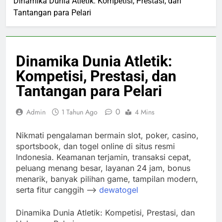
Dinamika Dunia Atletik: Kompetisi, Prestasi, dan
Tantangan para Pelari
Dinamika Dunia Atletik:
Kompetisi, Prestasi, dan
Tantangan para Pelari
0
Admin
1 Tahun Ago
4 Mins
Nikmati pengalaman bermain slot, poker, casino,
sportsbook, dan togel online di situs resmi
Indonesia. Keamanan terjamin, transaksi cepat,
peluang menang besar, layanan 24 jam, bonus
menarik, banyak pilihan game, tampilan modern,
serta fitur canggih —>
dewatogel
Dinamika Dunia Atletik: Kompetisi, Prestasi, dan