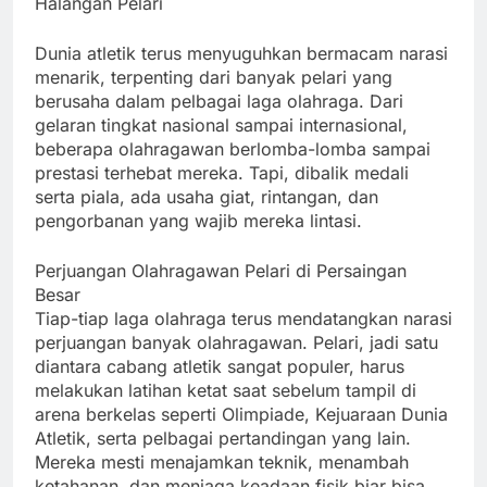
Halangan Pelari
Dunia atletik terus menyuguhkan bermacam narasi
menarik, terpenting dari banyak pelari yang
berusaha dalam pelbagai laga olahraga. Dari
gelaran tingkat nasional sampai internasional,
beberapa olahragawan berlomba-lomba sampai
prestasi terhebat mereka. Tapi, dibalik medali
serta piala, ada usaha giat, rintangan, dan
pengorbanan yang wajib mereka lintasi.
Perjuangan Olahragawan Pelari di Persaingan
Besar
Tiap-tiap laga olahraga terus mendatangkan narasi
perjuangan banyak olahragawan. Pelari, jadi satu
diantara cabang atletik sangat populer, harus
melakukan latihan ketat saat sebelum tampil di
arena berkelas seperti Olimpiade, Kejuaraan Dunia
Atletik, serta pelbagai pertandingan yang lain.
Mereka mesti menajamkan teknik, menambah
ketahanan, dan menjaga keadaan fisik biar bisa