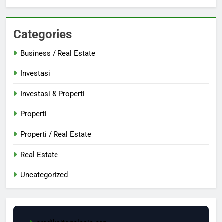
Categories
Business / Real Estate
Investasi
Investasi & Properti
Properti
Properti / Real Estate
Real Estate
Uncategorized