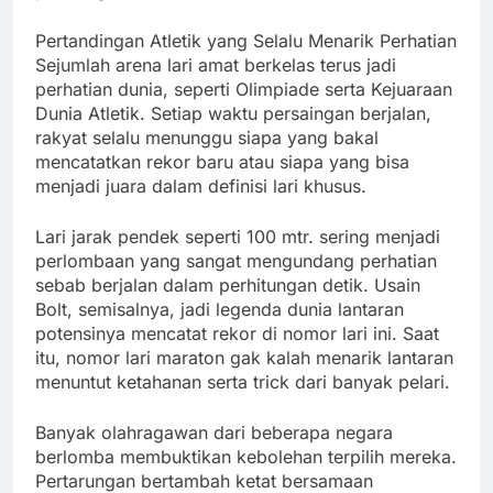
Pertandingan Atletik yang Selalu Menarik Perhatian
Sejumlah arena lari amat berkelas terus jadi
perhatian dunia, seperti Olimpiade serta Kejuaraan
Dunia Atletik. Setiap waktu persaingan berjalan,
rakyat selalu menunggu siapa yang bakal
mencatatkan rekor baru atau siapa yang bisa
menjadi juara dalam definisi lari khusus.
Lari jarak pendek seperti 100 mtr. sering menjadi
perlombaan yang sangat mengundang perhatian
sebab berjalan dalam perhitungan detik. Usain
Bolt, semisalnya, jadi legenda dunia lantaran
potensinya mencatat rekor di nomor lari ini. Saat
itu, nomor lari maraton gak kalah menarik lantaran
menuntut ketahanan serta trick dari banyak pelari.
Banyak olahragawan dari beberapa negara
berlomba membuktikan kebolehan terpilih mereka.
Pertarungan bertambah ketat bersamaan