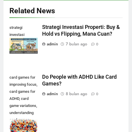
Related News
Strategi Investasi Properti: Buy &
strategi
Hold vs Flipping, Mana Cuan?
investasi
properti
admin
7 bulan ago
0
Do People with ADHD Like Card
card games for
Games?
improving focus,
card games for
admin
8 bulan ago
0
ADHD, card
game variations,
understanding
card games,
games for